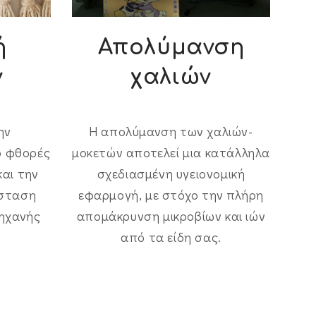
ή
Απολύμανση
ν
χαλιών
ην
Η απολύμανση των χαλιών-
ό φθορές
μοκετών αποτελεί μια κατάλληλα
και την
σχεδιασμένη υγειονομική
άσταση
εφαρμογή, με στόχο την πλήρη
μηχανής
απομάκρυνση μικροβίων και ιών
από τα είδη σας.