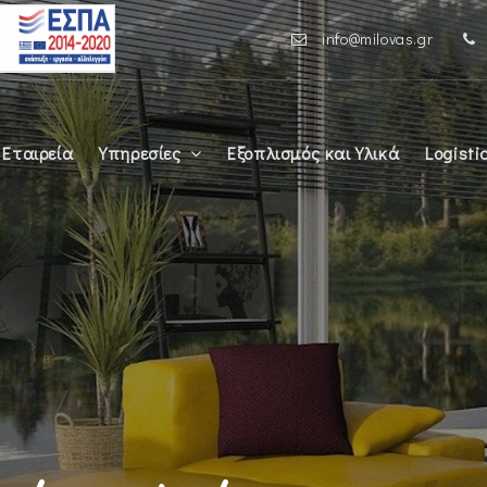
info@milovas.gr
 Εταιρεία
Υπηρεσίες
Εξοπλισμός και Υλικά
Logisti