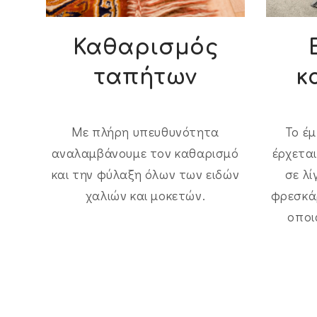
Καθαρισμός
ταπήτων
κ
Με πλήρη υπευθυνότητα
Το έ
αναλαμβάνουμε τον καθαρισμό
έρχετα
και την φύλαξη όλων των ειδών
σε λί
χαλιών και μοκετών.
φρεσκάρ
οποι