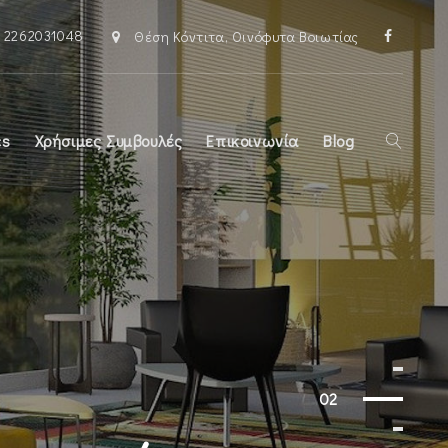
2262031048
Faceboo
Θέση Κόντιτα, Οινόφυτα Βοιωτίας
cs
Χρήσιμες Συμβουλές
Επικοινωνία
Blog
02