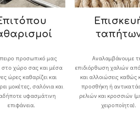
Επιτόπου
Επισκευ
αθαρισμοί
ταπήτω
μπειρο προσωπικό μας
Αναλαμβάνουμε τ
ι στο χώρο σας και μέσα
επιδιόρθωση χαλιών απ
γες ώρες καθαρίζει και
και αλλοιώσεις καθώς 
ει μοκέτες, σαλόνια και
προσθήκη ή αντικατ
αδήποτε υφασμάτινη
ρελιών και κροσσιών (
επιφάνεια.
χειροποίητα).